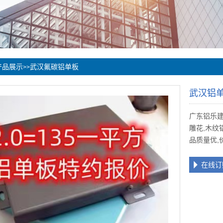
产品展示
武汉氟碳铝单板
>>
武汉铝
广东铝乐建
雕花,木纹
品质量优,
在线订